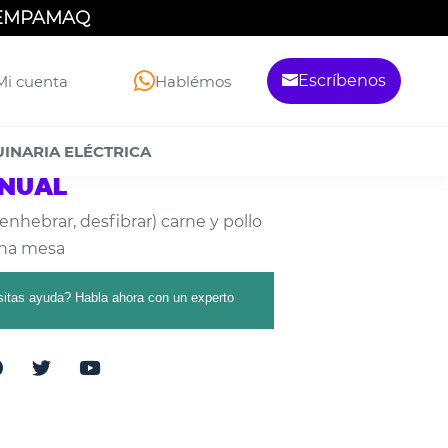
 EMPAMAQ
Escríbenos
Mi cuenta
Hablémos
INARIA ELÉCTRICA
NUAL
hebrar, desfibrar) carne y pollo
 una mesa
sitas ayuda? Habla ahora con un experto