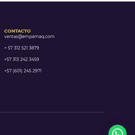
CONTACTO
ventas@empamaq.com
+ 57 312 521 3879
+57 313 242 3459
+57 (601) 245 2971