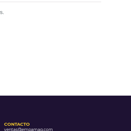
s.
CONTACTO
ventas@empamaq.com