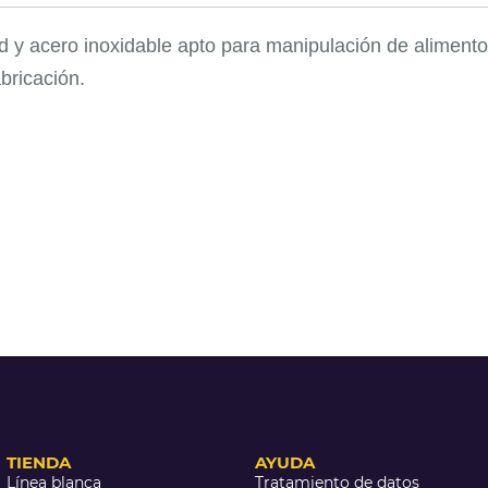
d y acero inoxidable apto para manipulación de alimento
bricación.
TIENDA
AYUDA
Línea blanca
Tratamiento de datos