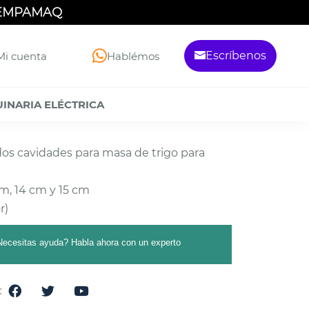
 EMPAMAQ
Escríbenos
Mi cuenta
Hablémos
INARIA ELÉCTRICA
s cavidades para masa de trigo para
m, 14 cm y 15 cm
r)
Necesitas ayuda? Habla ahora con un experto
: